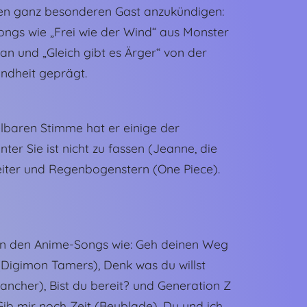
inen ganz besonderen Gast anzukündigen:
Songs wie „Frei wie der Wind“ aus Monster
n und „Gleich gibt es Ärger“ von der
ndheit geprägt.
lbaren Stimme hat er einige der
er Sie ist nicht zu fassen (Jeanne, die
eiter und Regenbogenstern (One Piece).
 von den Anime-Songs wie: Geh deinen Weg
igimon Tamers), Denk was du willst
Rancher), Bist du bereit? und Generation Z
 Gib mir noch Zeit (Beyblade), Du und ich