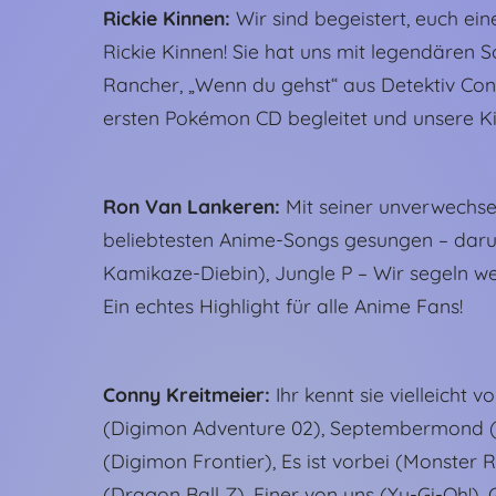
Rickie Kinnen:
Wir sind begeistert, euch e
Rickie Kinnen! Sie hat uns mit legendären 
Rancher, „Wenn du gehst“ aus Detektiv Cona
ersten Pokémon CD begleitet und unsere Ki
Ron Van Lankeren:
Mit seiner unverwechse
beliebtesten Anime-Songs gesungen – darunt
Kamikaze-Diebin), Jungle P – Wir segeln w
Ein echtes Highlight für alle Anime Fans!
Conny Kreitmeier:
Ihr kennt sie vielleicht
(Digimon Adventure 02), Septembermond (D
(Digimon Frontier), Es ist vorbei (Monster 
(Dragon Ball Z), Einer von uns (Yu-Gi-Oh!),