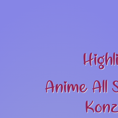
Highl
Anime All 
Konz