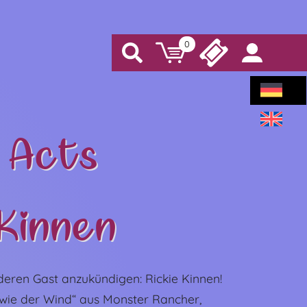
0
Warenkorb
Tickets
Search
Konto/a
 Acts
 Kinnen
deren Gast anzukündigen: Rickie Kinnen!
 wie der Wind“ aus Monster Rancher,